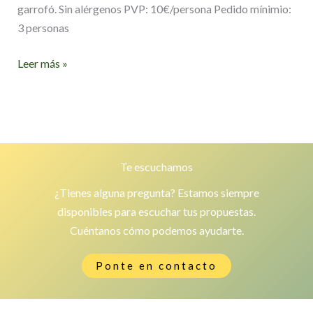
garrofó. Sin alérgenos PVP: 10€/persona Pedido mínimio:
3 personas
Paella
Leer más »
valenciana
Te escuchamos
¿Tienes alguna pregunta? Estamos siempre
disponibles para escuchar tus propuestas.
Cuéntanos cómo podemos ayudarte.
Ponte en contacto